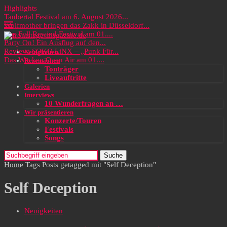
Highlights
Taubertal Festival am 6. August 2026...
Wolfmother bringen das Zakk in Düsseldorf...
Das Full Rewind Festival am 01....
Party On! Ein Ausflug auf den...
Review: SOKO LiNX – „Punk Für...
Neuigkeiten
Das Wacken Open Air am 01....
Rezensionen
Tonträger
Liveauftritte
Galerien
Interviews
10 Wunderfragen an …
Wir präsentieren
Konzerte/Touren
Festivals
Songs
Suche
Home
Tags
Posts getagged mit "Self Deception"
Self Deception
Neuigkeiten