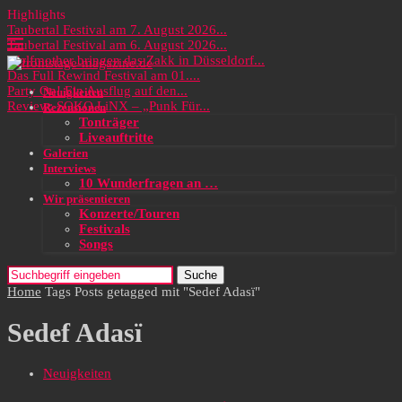
Highlights
Taubertal Festival am 7. August 2026...
Taubertal Festival am 6. August 2026...
Wolfmother bringen das Zakk in Düsseldorf...
Das Full Rewind Festival am 01....
Party On! Ein Ausflug auf den...
Neuigkeiten
Review: SOKO LiNX – „Punk Für...
Rezensionen
Tonträger
Liveauftritte
Galerien
Interviews
10 Wunderfragen an …
Wir präsentieren
Konzerte/Touren
Festivals
Songs
Suche
Home
Tags
Posts getagged mit "Sedef Adasï"
Sedef Adasï
Neuigkeiten