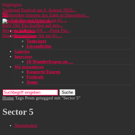
Highlights
Taubertal Festival am 6. August 2026...
Wolfmother bringen das Zakk in Düsseldorf...
Das Full Rewind Festival am 01....
Party On! Ein Ausflug auf den...
Review: SOKO LiNX – „Punk Für...
Neuigkeiten
Das Wacken Open Air am 01....
Rezensionen
Tonträger
Liveauftritte
Galerien
Interviews
10 Wunderfragen an …
Wir präsentieren
Konzerte/Touren
Festivals
Songs
Suche
Home
Tags
Posts getagged mit "Sector 5"
Sector 5
Neuigkeiten