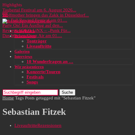
Highlights
Taubertal Festival am 6. August 2026...
Wolfmother bringen das Zakk in Düsseldorf...
Das Full Rewind Festival am 01....
Party On! Ein Ausflug auf den...
Review: SOKO LiNX – „Punk Für...
Neuigkeiten
Das Wacken Open Air am 01....
Rezensionen
Tonträger
Liveauftritte
Galerien
Interviews
10 Wunderfragen an …
Wir präsentieren
Konzerte/Touren
Festivals
Songs
Suche
Home
Tags
Posts getagged mit "Sebastian Fitzek"
Sebastian Fitzek
Liveauftritte
Rezensionen