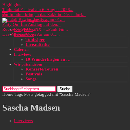
Highlights
Taubertal Festival am 6. August 2026...
Wolfmother bringen das Zakk in Düsseldorf...
Das Full Rewind Festival am 01....
Party On! Ein Ausflug auf den...
Review: SOKO LiNX – „Punk Für...
Neuigkeiten
Das Wacken Open Air am 01....
Rezensionen
Tonträger
Liveauftritte
Galerien
Interviews
10 Wunderfragen an …
Wir präsentieren
Konzerte/Touren
Festivals
Songs
Suche
Home
Tags
Posts getagged mit "Sascha Madsen"
Sascha Madsen
Interviews