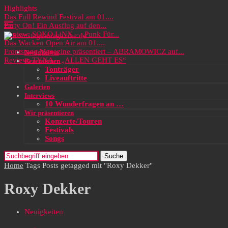
Highlights
Das Full Rewind Festival am 01....
Party On! Ein Ausflug auf den...
Review: SOKO LiNX – „Punk Für...
Das Wacken Open Air am 01....
Frontstage Magazine präsentiert – ABRAMOWICZ auf...
Neuigkeiten
Review: TYNA – „ALLEN GEHT ES“
Rezensionen
Tonträger
Liveauftritte
Galerien
Interviews
10 Wunderfragen an …
Wir präsentieren
Konzerte/Touren
Festivals
Songs
Suche
Home
Tags
Posts getagged mit "Roxy Dekker"
Roxy Dekker
Neuigkeiten