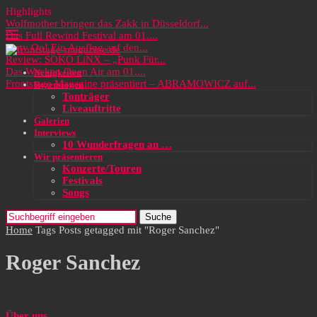
Highlights
Wolfmother bringen das Zakk in Düsseldorf...
Das Full Rewind Festival am 01....
Party On! Ein Ausflug auf den...
Review: SOKO LiNX – „Punk Für...
Das Wacken Open Air am 01....
Neuigkeiten
Frontstage Magazine präsentiert – ABRAMOWICZ auf...
Rezensionen
Tonträger
Liveauftritte
Galerien
Interviews
10 Wunderfragen an …
Wir präsentieren
Konzerte/Touren
Festivals
Songs
Suche
Home
Tags
Posts getagged mit "Roger Sanchez"
Roger Sanchez
Über uns