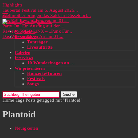
Highlights
Taubertal Festival am 6. August 2026...
Wolfmother bringen das Zakk in Düsseldorf...
Das Full Rewind Festival am 01....
Party On! Ein Ausflug auf den...
Review: SOKO LiNX – „Punk Für...
Neuigkeiten
Das Wacken Open Air am 01....
Rezensionen
Tonträger
Liveauftritte
Galerien
Interviews
10 Wunderfragen an …
Wir präsentieren
Konzerte/Touren
Festivals
Songs
Suche
Home
Tags
Posts getagged mit "Plantoid"
Plantoid
Neuigkeiten