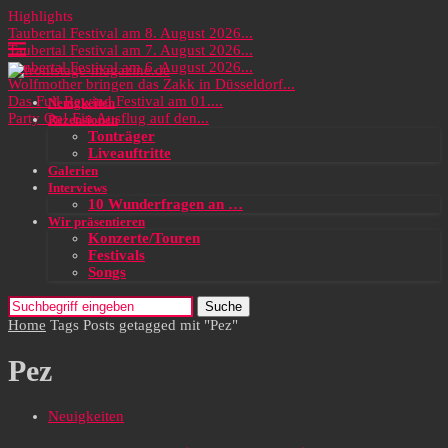
Highlights
Taubertal Festival am 8. August 2026...
Taubertal Festival am 7. August 2026...
Taubertal Festival am 6. August 2026...
Wolfmother bringen das Zakk in Düsseldorf...
Das Full Rewind Festival am 01....
Neuigkeiten
Party On! Ein Ausflug auf den...
Rezensionen
Tonträger
Liveauftritte
Galerien
Interviews
10 Wunderfragen an …
Wir präsentieren
Konzerte/Touren
Festivals
Songs
Suche
Home
Tags
Posts getagged mit "Pez"
Pez
Neuigkeiten