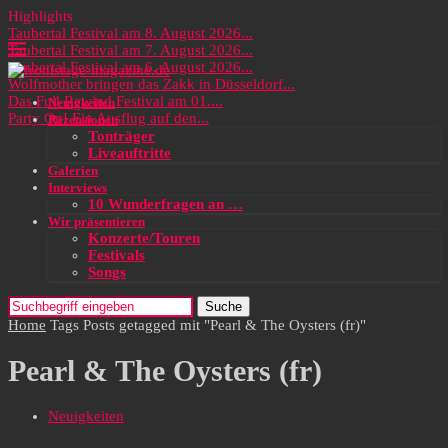
Highlights
Taubertal Festival am 8. August 2026...
Taubertal Festival am 7. August 2026...
Taubertal Festival am 6. August 2026...
Wolfmother bringen das Zakk in Düsseldorf...
Das Full Rewind Festival am 01....
Neuigkeiten
Party On! Ein Ausflug auf den...
Rezensionen
Tonträger
Liveauftritte
Galerien
Interviews
10 Wunderfragen an …
Wir präsentieren
Konzerte/Touren
Festivals
Songs
Suche
Home
Tags
Posts getagged mit "Pearl & The Oysters (fr)"
Pearl & The Oysters (fr)
Neuigkeiten