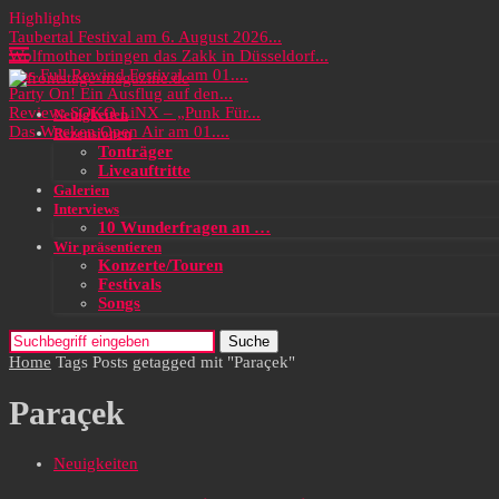
Highlights
Taubertal Festival am 6. August 2026...
Wolfmother bringen das Zakk in Düsseldorf...
Das Full Rewind Festival am 01....
Party On! Ein Ausflug auf den...
Review: SOKO LiNX – „Punk Für...
Neuigkeiten
Das Wacken Open Air am 01....
Rezensionen
Tonträger
Liveauftritte
Galerien
Interviews
10 Wunderfragen an …
Wir präsentieren
Konzerte/Touren
Festivals
Songs
Suche
Home
Tags
Posts getagged mit "Paraçek"
Paraçek
Neuigkeiten