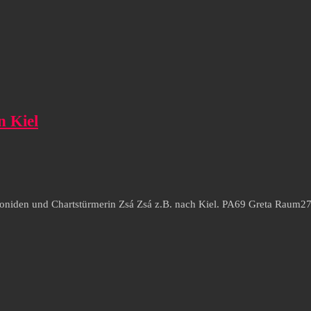
n Kiel
 Leoniden und Chartstürmerin Zsá Zsá z.B. nach Kiel. PA69 Greta Raum