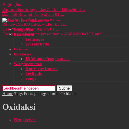
Highlights
Wolfmother bringen das Zakk in Düsseldorf...
Das Full Rewind Festival am 01....
Party On! Ein Ausflug auf den...
Review: SOKO LiNX – „Punk Für...
Das Wacken Open Air am 01....
Neuigkeiten
Frontstage Magazine präsentiert – ABRAMOWICZ auf...
Rezensionen
Tonträger
Liveauftritte
Galerien
Interviews
10 Wunderfragen an …
Wir präsentieren
Konzerte/Touren
Festivals
Songs
Suche
Home
Tags
Posts getagged mit "Oxidaksi"
Oxidaksi
Neuigkeiten