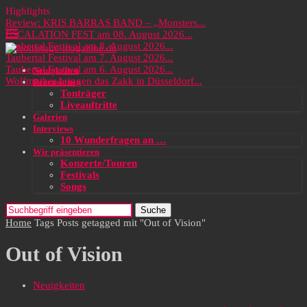
Highlights
Review: KRIS BARRAS BAND – „Monsters...
ESCALATION FEST am 08. August 2026...
Taubertal Festival am 8. August 2026...
Taubertal Festival am 7. August 2026...
Taubertal Festival am 6. August 2026...
Neuigkeiten
Wolfmother bringen das Zakk in Düsseldorf...
Rezensionen
Tonträger
Liveauftritte
Galerien
Interviews
10 Wunderfragen an …
Wir präsentieren
Konzerte/Touren
Festivals
Songs
Suche
Home
Tags
Posts getagged mit "Out of Vision"
Out of Vision
Neuigkeiten