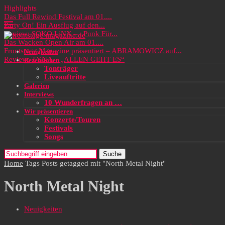
Highlights
Das Full Rewind Festival am 01....
Party On! Ein Ausflug auf den...
Review: SOKO LiNX – „Punk Für...
Das Wacken Open Air am 01....
Frontstage Magazine präsentiert – ABRAMOWICZ auf...
Neuigkeiten
Review: TYNA – „ALLEN GEHT ES“
Rezensionen
Tonträger
Liveauftritte
Galerien
Interviews
10 Wunderfragen an …
Wir präsentieren
Konzerte/Touren
Festivals
Songs
Suche
Home
Tags
Posts getagged mit "North Metal Night"
North Metal Night
Neuigkeiten