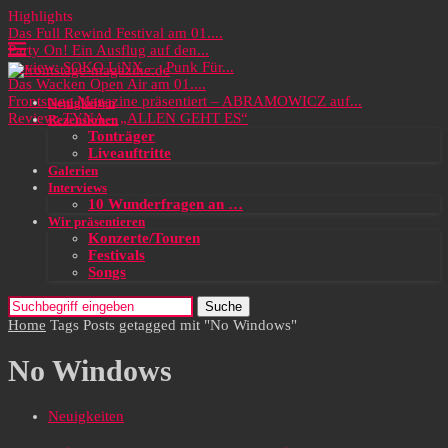
Highlights
Das Full Rewind Festival am 01....
Party On! Ein Ausflug auf den...
Review: SOKO LiNX – „Punk Für...
Das Wacken Open Air am 01....
Frontstage Magazine präsentiert – ABRAMOWICZ auf...
Neuigkeiten
Review: TYNA – „ALLEN GEHT ES“
Rezensionen
Tonträger
Liveauftritte
Galerien
Interviews
10 Wunderfragen an …
Wir präsentieren
Konzerte/Touren
Festivals
Songs
Suche
Home
Tags
Posts getagged mit "No Windows"
No Windows
Neuigkeiten