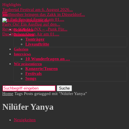
Highlights
Taubertal Festival am 6. August 2026...
Wolfmother bringen das Zakk in Düsseldorf...
Das Full Rewind Festival am 01....
Party On! Ein Ausflug auf den...
Review: SOKO LiNX – „Punk Für...
Neuigkeiten
Das Wacken Open Air am 01....
Rezensionen
Tonträger
Liveauftritte
Galerien
Interviews
10 Wunderfragen an …
Wir präsentieren
Konzerte/Touren
Festivals
Songs
Suche
Home
Tags
Posts getagged mit "Nilüfer Yanya"
Nilüfer Yanya
Neuigkeiten