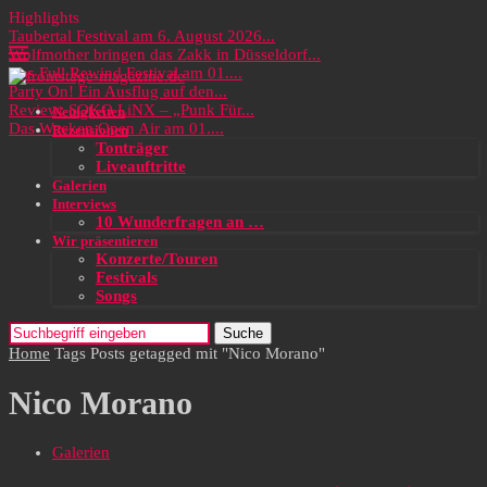
Highlights
Taubertal Festival am 6. August 2026...
Wolfmother bringen das Zakk in Düsseldorf...
Das Full Rewind Festival am 01....
Party On! Ein Ausflug auf den...
Review: SOKO LiNX – „Punk Für...
Neuigkeiten
Das Wacken Open Air am 01....
Rezensionen
Tonträger
Liveauftritte
Galerien
Interviews
10 Wunderfragen an …
Wir präsentieren
Konzerte/Touren
Festivals
Songs
Suche
Home
Tags
Posts getagged mit "Nico Morano"
Nico Morano
Galerien