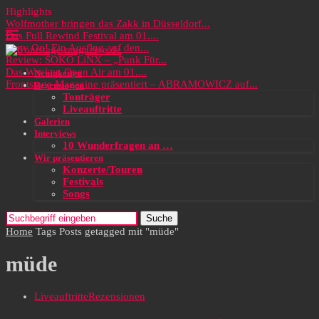
Highlights
Wolfmother bringen das Zakk in Düsseldorf...
Das Full Rewind Festival am 01....
Party On! Ein Ausflug auf den...
Review: SOKO LiNX – „Punk Für...
Das Wacken Open Air am 01....
Neuigkeiten
Frontstage Magazine präsentiert – ABRAMOWICZ auf...
Rezensionen
Tonträger
Liveauftritte
Galerien
Interviews
10 Wunderfragen an …
Wir präsentieren
Konzerte/Touren
Festivals
Songs
Suche
Home
Tags
Posts getagged mit "müde"
müde
Liveauftritte
Rezensionen