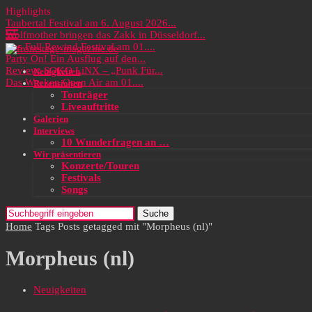
Highlights
Taubertal Festival am 6. August 2026...
Wolfmother bringen das Zakk in Düsseldorf...
Das Full Rewind Festival am 01....
Party On! Ein Ausflug auf den...
Review: SOKO LiNX – „Punk Für...
Neuigkeiten
Das Wacken Open Air am 01....
Rezensionen
Tonträger
Liveauftritte
Galerien
Interviews
10 Wunderfragen an …
Wir präsentieren
Konzerte/Touren
Festivals
Songs
Suche
Home
Tags
Posts getagged mit "Morpheus (nl)"
Morpheus (nl)
Neuigkeiten