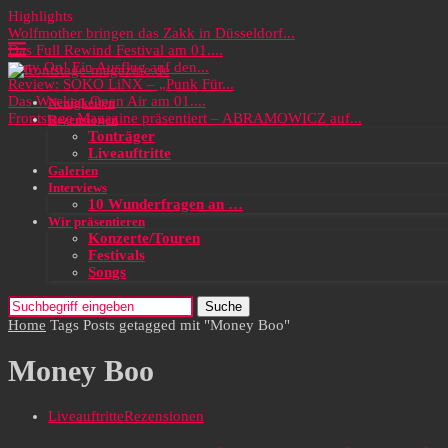
Highlights
Wolfmother bringen das Zakk in Düsseldorf...
Das Full Rewind Festival am 01....
Party On! Ein Ausflug auf den...
Review: SOKO LiNX – „Punk Für...
Das Wacken Open Air am 01....
Neuigkeiten
Frontstage Magazine präsentiert – ABRAMOWICZ auf...
Rezensionen
Tonträger
Liveauftritte
Galerien
Interviews
10 Wunderfragen an …
Wir präsentieren
Konzerte/Touren
Festivals
Songs
Suche
Home
Tags
Posts getagged mit "Money Boo"
Money Boo
Liveauftritte
Rezensionen