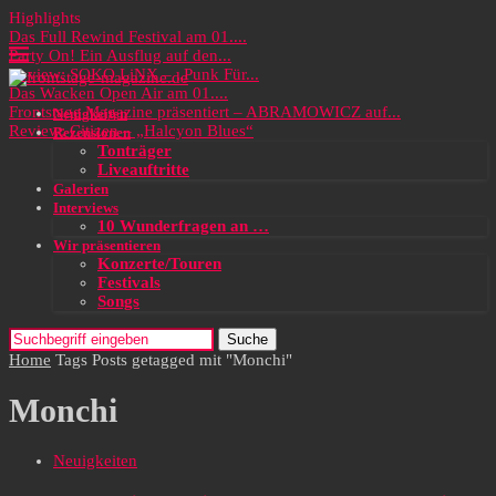
Highlights
Das Full Rewind Festival am 01....
Party On! Ein Ausflug auf den...
Review: SOKO LiNX – „Punk Für...
Das Wacken Open Air am 01....
Frontstage Magazine präsentiert – ABRAMOWICZ auf...
Neuigkeiten
Review: Citizen – „Halcyon Blues“
Rezensionen
Tonträger
Liveauftritte
Galerien
Interviews
10 Wunderfragen an …
Wir präsentieren
Konzerte/Touren
Festivals
Songs
Suche
Home
Tags
Posts getagged mit "Monchi"
Monchi
Neuigkeiten