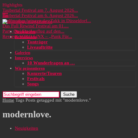
Highlights
Taubertal Festival am 7. August 2026...
Taubertal Festival am 6. August 2026...
Wolfmother bringen das Zakk in Düsseldorf...
Das Full Rewind Festival am 01....
Party On! Ein Ausflug auf den...
Neuigkeiten
Review: SOKO LiNX – „Punk Für...
Rezensionen
Tonträger
Liveauftritte
Galerien
Interviews
10 Wunderfragen an …
Wir präsentieren
Konzerte/Touren
Festivals
Songs
Suche
Home
Tags
Posts getagged mit "modernlove."
modernlove.
Neuigkeiten