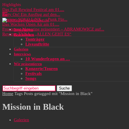
Highlights
Das Full Rewind Festival am 01....
Party On! Ein Ausflug auf den...
Review: SOKO LiNX – „Punk Für...
Das Wacken Open Air am 01....
Frontstage Magazine präsentiert – ABRAMOWICZ auf...
Neuigkeiten
Review: TYNA – „ALLEN GEHT ES“
Rezensionen
Tonträger
Liveauftritte
Galerien
Interviews
10 Wunderfragen an …
Wir präsentieren
Konzerte/Touren
Festivals
Songs
Suche
Home
Tags
Posts getagged mit "Mission in Black"
Mission in Black
Galerien