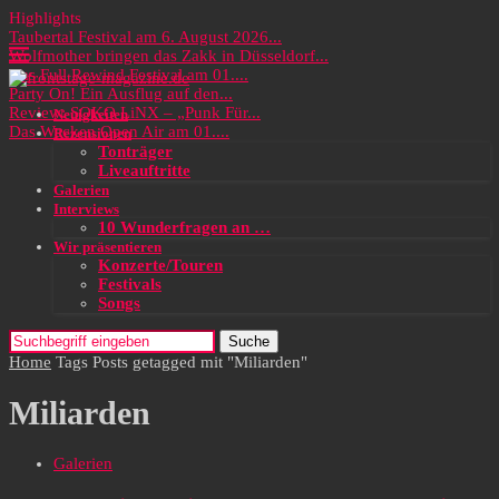
Highlights
Taubertal Festival am 6. August 2026...
Wolfmother bringen das Zakk in Düsseldorf...
Das Full Rewind Festival am 01....
Party On! Ein Ausflug auf den...
Review: SOKO LiNX – „Punk Für...
Neuigkeiten
Das Wacken Open Air am 01....
Rezensionen
Tonträger
Liveauftritte
Galerien
Interviews
10 Wunderfragen an …
Wir präsentieren
Konzerte/Touren
Festivals
Songs
Suche
Home
Tags
Posts getagged mit "Miliarden"
Miliarden
Galerien