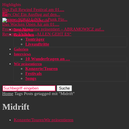
Highlights
Das Full Rewind Festival am 01....
Party On! Ein Ausflug auf den...
Review: SOKO LiNX – „Punk Für...
Das Wacken Open Air am 01....
Frontstage Magazine präsentiert – ABRAMOWICZ auf...
Neuigkeiten
Review: TYNA – „ALLEN GEHT ES“
Rezensionen
Tonträger
Liveauftritte
Galerien
Interviews
10 Wunderfragen an …
Wir präsentieren
Konzerte/Touren
Festivals
Songs
Suche
Home
Tags
Posts getagged mit "Midrift"
Midrift
Konzerte/Touren
Wir präsentieren