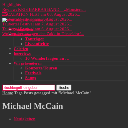
Highlights
Review: KRIS BARRAS BAND – „Monsters...
ESCALATION FEST am 08. August 2026...
Taubertal Festival am 8. August 2026...
Taubertal Festival am 7. August 2026...
Taubertal Festival am 6. August 2026...
Neuigkeiten
Wolfmother bringen das Zakk in Düsseldorf...
Rezensionen
Tonträger
Liveauftritte
Galerien
Interviews
10 Wunderfragen an …
Wir präsentieren
Konzerte/Touren
Festivals
Songs
Suche
Home
Tags
Posts getagged mit "Michael McCain"
Michael McCain
Neuigkeiten