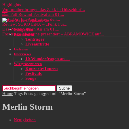
Highlights
Wolfmother bringen das Zakk in Düsseldorf...
Das Full Rewind Festival am 01....
Party On! Ein Ausflug auf den...
Review: SOKO LiNX – „Punk Für...
Das Wacken Open Air am 01....
Neuigkeiten
Frontstage Magazine präsentiert – ABRAMOWICZ auf...
Rezensionen
Tonträger
Liveauftritte
Galerien
Interviews
10 Wunderfragen an …
Wir präsentieren
Konzerte/Touren
Festivals
Songs
Suche
Home
Tags
Posts getagged mit "Merlin Storm"
Merlin Storm
Neuigkeiten