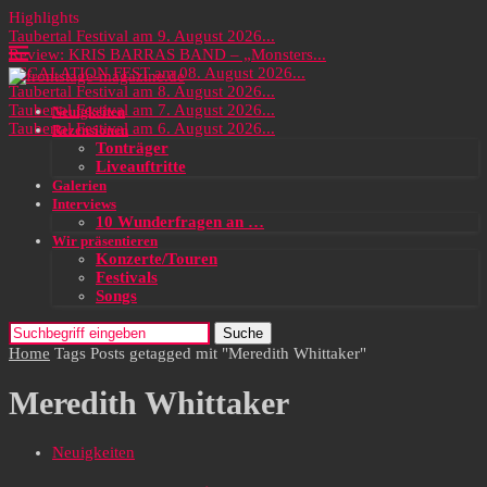
Highlights
Taubertal Festival am 9. August 2026...
Review: KRIS BARRAS BAND – „Monsters...
ESCALATION FEST am 08. August 2026...
Taubertal Festival am 8. August 2026...
Taubertal Festival am 7. August 2026...
Neuigkeiten
Taubertal Festival am 6. August 2026...
Rezensionen
Tonträger
Liveauftritte
Galerien
Interviews
10 Wunderfragen an …
Wir präsentieren
Konzerte/Touren
Festivals
Songs
Suche
Home
Tags
Posts getagged mit "Meredith Whittaker"
Meredith Whittaker
Neuigkeiten