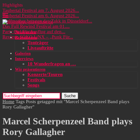
Highlights
Taubertal Festival am 7. August 2026...
Taubertal Festival am 6. August 2026...
Wolfmother bringen das Zakk in Düsseldorf...
Das Full Rewind Festival am 01....
Party On! Ein Ausflug auf den...
Neuigkeiten
Review: SOKO LiNX – „Punk Für...
Rezensionen
Tonträger
Liveauftritte
Galerien
Interviews
10 Wunderfragen an …
Wir präsentieren
Konzerte/Touren
Festivals
Songs
Suche
Home
Tags
Posts getagged mit "Marcel Scherpenzeel Band plays
Rory Gallagher"
Marcel Scherpenzeel Band plays
Rory Gallagher