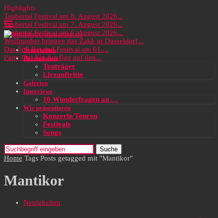
Highlights
Taubertal Festival am 8. August 2026...
Taubertal Festival am 7. August 2026...
Taubertal Festival am 6. August 2026...
Wolfmother bringen das Zakk in Düsseldorf...
Das Full Rewind Festival am 01....
Neuigkeiten
Party On! Ein Ausflug auf den...
Rezensionen
Tonträger
Liveauftritte
Galerien
Interviews
10 Wunderfragen an …
Wir präsentieren
Konzerte/Touren
Festivals
Songs
Suche
Home
Tags
Posts getagged mit "Mantikor"
Mantikor
Neuigkeiten