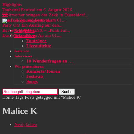
Highlights
Taubertal Festival am 6. August 2026...
Wolfmother bringen das Zakk in Düsseldorf...
Das Full Rewind Festival am 01....
Party On! Ein Ausflug auf den...
Review: SOKO LiNX – „Punk Für...
Neuigkeiten
Das Wacken Open Air am 01....
Rezensionen
Tonträger
Liveauftritte
Galerien
Interviews
10 Wunderfragen an …
Wir präsentieren
Konzerte/Touren
Festivals
Songs
Suche
Home
Tags
Posts getagged mit "Malice K"
Malice K
Neuigkeiten