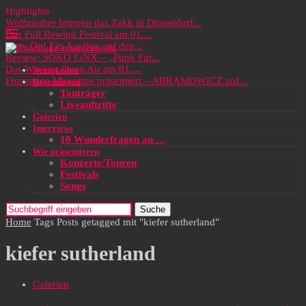
Highlights
Wolfmother bringen das Zakk in Düsseldorf...
Das Full Rewind Festival am 01....
Party On! Ein Ausflug auf den...
Review: SOKO LiNX – „Punk Für...
Das Wacken Open Air am 01....
Neuigkeiten
Frontstage Magazine präsentiert – ABRAMOWICZ auf...
Rezensionen
Tonträger
Liveauftritte
Galerien
Interviews
10 Wunderfragen an …
Wir präsentieren
Konzerte/Touren
Festivals
Songs
Suche
Home
Tags
Posts getagged mit "kiefer sutherland"
kiefer sutherland
Galerien