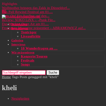
Highlights
Wolfmother bringen das Zakk in Düsseldorf...
Das Full Rewind Festival am 01....
Party On! Ein Ausflug auf den...
Review: SOKO LiNX – „Punk Für...
Das Wacken Open Air am 01....
Neuigkeiten
Frontstage Magazine präsentiert – ABRAMOWICZ auf...
Rezensionen
Tonträger
Liveauftritte
Galerien
Interviews
10 Wunderfragen an …
Wir präsentieren
Konzerte/Touren
Festivals
Songs
Suche
Home
Tags
Posts getagged mit "kheli"
kheli
Neuigkeiten