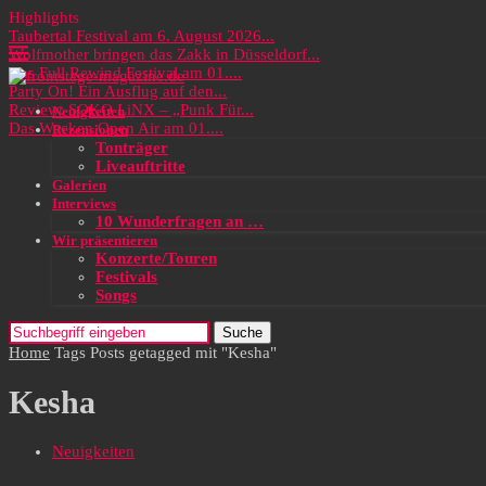
Highlights
Taubertal Festival am 6. August 2026...
Wolfmother bringen das Zakk in Düsseldorf...
Das Full Rewind Festival am 01....
Party On! Ein Ausflug auf den...
Review: SOKO LiNX – „Punk Für...
Neuigkeiten
Das Wacken Open Air am 01....
Rezensionen
Tonträger
Liveauftritte
Galerien
Interviews
10 Wunderfragen an …
Wir präsentieren
Konzerte/Touren
Festivals
Songs
Suche
Home
Tags
Posts getagged mit "Kesha"
Kesha
Neuigkeiten