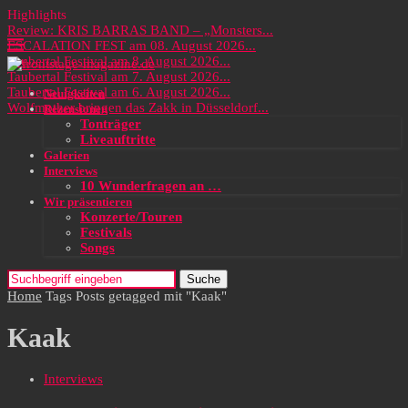
Highlights
Review: KRIS BARRAS BAND – „Monsters...
ESCALATION FEST am 08. August 2026...
Taubertal Festival am 8. August 2026...
Taubertal Festival am 7. August 2026...
Taubertal Festival am 6. August 2026...
Neuigkeiten
Wolfmother bringen das Zakk in Düsseldorf...
Rezensionen
Tonträger
Liveauftritte
Galerien
Interviews
10 Wunderfragen an …
Wir präsentieren
Konzerte/Touren
Festivals
Songs
Suche
Home
Tags
Posts getagged mit "Kaak"
Kaak
Interviews