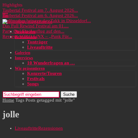
Highlights
Taubertal Festival am 7. August 2026...
Taubertal Festival am 6. August 2026...
Wolfmother bringen das Zakk in Düsseldorf...
Das Full Rewind Festival am 01....
Party On! Ein Ausflug auf den...
Neuigkeiten
Review: SOKO LiNX – „Punk Für...
Rezensionen
Tonträger
Liveauftritte
Galerien
Interviews
10 Wunderfragen an …
Wir präsentieren
Konzerte/Touren
Festivals
Songs
Suche
Home
Tags
Posts getagged mit "jolle"
jolle
Liveauftritte
Rezensionen