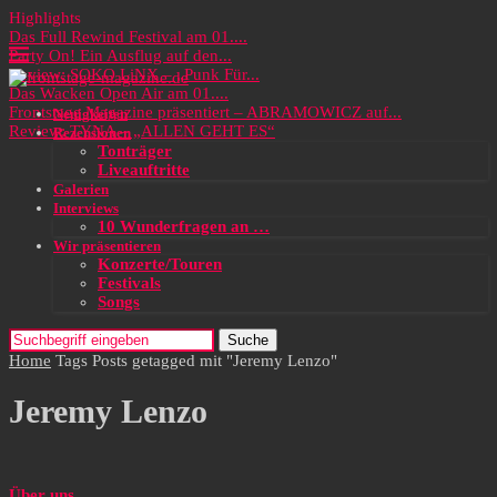
Highlights
Das Full Rewind Festival am 01....
Party On! Ein Ausflug auf den...
Review: SOKO LiNX – „Punk Für...
Das Wacken Open Air am 01....
Frontstage Magazine präsentiert – ABRAMOWICZ auf...
Neuigkeiten
Review: TYNA – „ALLEN GEHT ES“
Rezensionen
Tonträger
Liveauftritte
Galerien
Interviews
10 Wunderfragen an …
Wir präsentieren
Konzerte/Touren
Festivals
Songs
Suche
Home
Tags
Posts getagged mit "Jeremy Lenzo"
Jeremy Lenzo
Über uns