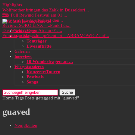
Highlights
Wolfmother bringen das Zakk in Düsseldorf...
Das Full Rewind Festival am 01....
Party On! Ein Ausflug auf den...
Review: SOKO LiNX – „Punk Für...
Das Wacken Open Air am 01....
Neuigkeiten
Frontstage Magazine präsentiert – ABRAMOWICZ auf...
Rezensionen
Tonträger
Liveauftritte
Galerien
Interviews
10 Wunderfragen an …
Wir präsentieren
Konzerte/Touren
Festivals
Songs
Suche
Home
Tags
Posts getagged mit "guaved"
guaved
Neuigkeiten