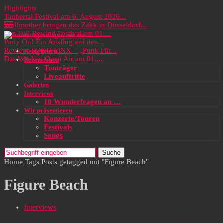
Highlights
Taubertal Festival am 6. August 2026...
Wolfmother bringen das Zakk in Düsseldorf...
Das Full Rewind Festival am 01....
Party On! Ein Ausflug auf den...
Review: SOKO LiNX – „Punk Für...
Neuigkeiten
Das Wacken Open Air am 01....
Rezensionen
Tonträger
Liveauftritte
Galerien
Interviews
10 Wunderfragen an …
Wir präsentieren
Konzerte/Touren
Festivals
Songs
Suche
Home
Tags
Posts getagged mit "Figure Beach"
Figure Beach
Interviews