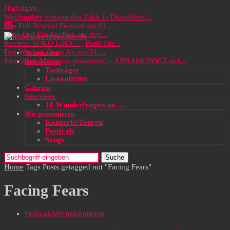
Highlights
Wolfmother bringen das Zakk in Düsseldorf...
Das Full Rewind Festival am 01....
Party On! Ein Ausflug auf den...
Review: SOKO LiNX – „Punk Für...
Das Wacken Open Air am 01....
Neuigkeiten
Frontstage Magazine präsentiert – ABRAMOWICZ auf...
Rezensionen
Tonträger
Liveauftritte
Galerien
Interviews
10 Wunderfragen an …
Wir präsentieren
Konzerte/Touren
Festivals
Songs
Suche
Home
Tags
Posts getagged mit "Facing Fears"
Facing Fears
Festivals
Wir präsentieren