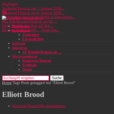
Highlights
Taubertal Festival am 7. August 2026...
Taubertal Festival am 6. August 2026...
Wolfmother bringen das Zakk in Düsseldorf...
Das Full Rewind Festival am 01....
Party On! Ein Ausflug auf den...
Neuigkeiten
Review: SOKO LiNX – „Punk Für...
Rezensionen
Tonträger
Liveauftritte
Galerien
Interviews
10 Wunderfragen an …
Wir präsentieren
Konzerte/Touren
Festivals
Songs
Suche
Home
Tags
Posts getagged mit "Elliott Brood"
Elliott Brood
Konzerte/Touren
Wir präsentieren