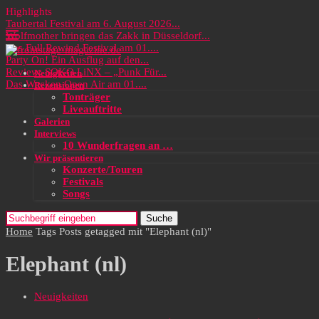
Highlights
Taubertal Festival am 6. August 2026...
Wolfmother bringen das Zakk in Düsseldorf...
Das Full Rewind Festival am 01....
Party On! Ein Ausflug auf den...
Review: SOKO LiNX – „Punk Für...
Neuigkeiten
Das Wacken Open Air am 01....
Rezensionen
Tonträger
Liveauftritte
Galerien
Interviews
10 Wunderfragen an …
Wir präsentieren
Konzerte/Touren
Festivals
Songs
Suche
Home
Tags
Posts getagged mit "Elephant (nl)"
Elephant (nl)
Neuigkeiten