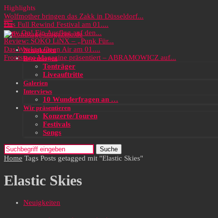
Highlights
Wolfmother bringen das Zakk in Düsseldorf...
Das Full Rewind Festival am 01....
Party On! Ein Ausflug auf den...
Review: SOKO LiNX – „Punk Für...
Das Wacken Open Air am 01....
Neuigkeiten
Frontstage Magazine präsentiert – ABRAMOWICZ auf...
Rezensionen
Tonträger
Liveauftritte
Galerien
Interviews
10 Wunderfragen an …
Wir präsentieren
Konzerte/Touren
Festivals
Songs
Suche
Home
Tags
Posts getagged mit "Elastic Skies"
Elastic Skies
Neuigkeiten