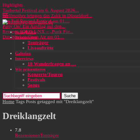
Highlights
Taubertal Festival am 6. August 2026...
Wolfmother bringen das Zakk in Düsseldorf...
Das Full Rewind Festival am 01....
Party On! Ein Ausflug auf den...
Review: SOKO LiNX – „Punk Für...
Neuigkeiten
Das Wacken Open Air am 01....
Rezensionen
Tonträger
Liveauftritte
Galerien
Interviews
10 Wunderfragen an …
Wir präsentieren
Konzerte/Touren
Festivals
Songs
Suche
Home
Tags
Posts getagged mit "Dreiklangzelt"
Dreiklangzelt
7.8
Rezensionen
Tonträger