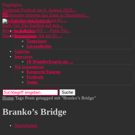
Highlights
Taubertal Festival am 6. August 2026...
Wolfmother bringen das Zakk in Düsseldorf...
Das Full Rewind Festival am 01....
Party On! Ein Ausflug auf den...
Review: SOKO LiNX – „Punk Für...
Neuigkeiten
Das Wacken Open Air am 01....
Rezensionen
Tonträger
Liveauftritte
Galerien
Interviews
10 Wunderfragen an …
Wir präsentieren
Konzerte/Touren
Festivals
Songs
Suche
Home
Tags
Posts getagged mit "Branko’s Bridge"
Branko’s Bridge
Neuigkeiten