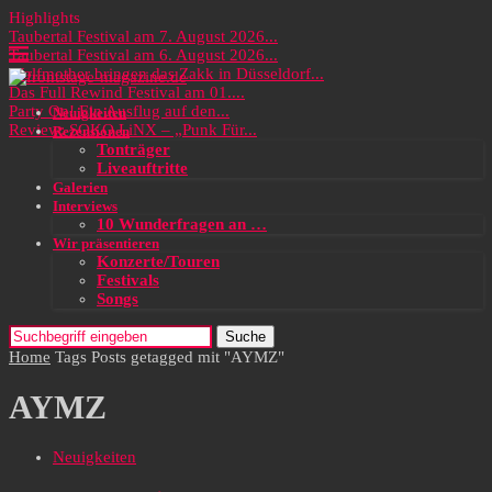
Highlights
Taubertal Festival am 7. August 2026...
Taubertal Festival am 6. August 2026...
Wolfmother bringen das Zakk in Düsseldorf...
Das Full Rewind Festival am 01....
Party On! Ein Ausflug auf den...
Neuigkeiten
Review: SOKO LiNX – „Punk Für...
Rezensionen
Tonträger
Liveauftritte
Galerien
Interviews
10 Wunderfragen an …
Wir präsentieren
Konzerte/Touren
Festivals
Songs
Suche
Home
Tags
Posts getagged mit "AYMZ"
AYMZ
Neuigkeiten