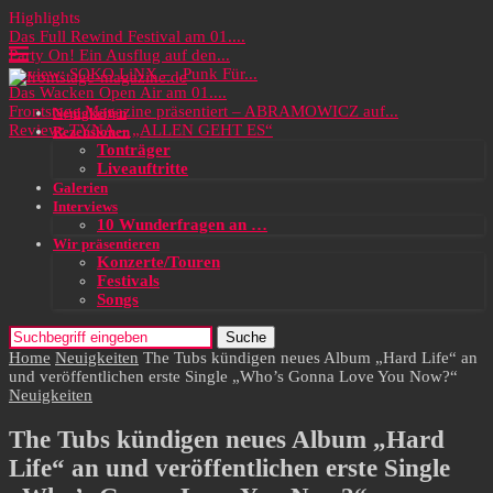
Highlights
Das Full Rewind Festival am 01....
Party On! Ein Ausflug auf den...
Review: SOKO LiNX – „Punk Für...
Das Wacken Open Air am 01....
Frontstage Magazine präsentiert – ABRAMOWICZ auf...
Neuigkeiten
Review: TYNA – „ALLEN GEHT ES“
Rezensionen
Tonträger
Liveauftritte
Galerien
Interviews
10 Wunderfragen an …
Wir präsentieren
Konzerte/Touren
Festivals
Songs
Suche
Home
Neuigkeiten
The Tubs kündigen neues Album „Hard Life“ an
und veröffentlichen erste Single „Who’s Gonna Love You Now?“
Neuigkeiten
The Tubs kündigen neues Album „Hard
Life“ an und veröffentlichen erste Single