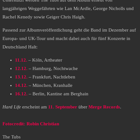
Unterstützt werden The Tubs auf dem Album erneut von
langjährigen Weggefährten wie Lan McArdle, George Nicholls und
Rachel Kenedy sowie Geiger Chris Haigh.
Passend zur Albumveröffentlichung geht die Band im Dezember auf
Europa- und UK-Tour und macht dabei auch für fünf Konzerte in
Deutschland Halt:
11.12.
– Köln, Artheater
12.12.
– Hamburg, Nochtwache
13.12.
– Frankfurt, Nachtleben
14.12.
– München, Kranhalle
16.12.
– Berlin, Kantine am Berghain
Hard Life
erscheint am
11. September
über
Merge Records
.
Fotocredit: Robin Christian
The Tubs