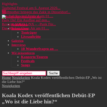
Highlights
Taubertal Festival am 6. August 2026...
Wolfmother bringen das Zakk in Düsseldorf...
Das Full Rewind Festival am 01....
Party On! Ein Ausflug auf den...
Review: SOKO LiNX – „Punk Für...
Neuigkeiten
Das Wacken Open Air am 01....
Rezensionen
Tonträger
Liveauftritte
Galerien
Interviews
10 Wunderfragen an …
Wir präsentieren
Konzerte/Touren
Festivals
Songs
Suche
Home
Neuigkeiten
Koala Kodex veröffentlichen Debüt-EP „Wo ist
die Liebe hin?“
Neuigkeiten
Koala Kodex veröffentlichen Debüt-EP
„Wo ist die Liebe hin?“