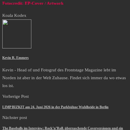
Fotocredit: EP-Cover / Artwork
Koala Kodex
Kevin R. Emmers
Kevin - Head of und Fotograf des Frontstage Magazine lebt im
Norden ist aber in der Welt Zuhause. Findet sich immer da wo etwas
los ist.
Vorherige Post
LIMP BIZKIT am 24. Juni 2026 in der Parkbühne Wuhlheide in Berlin
Nächster post
The Baseballs im Interview: Rock’n’Roll, überraschende Coverversionen und ein