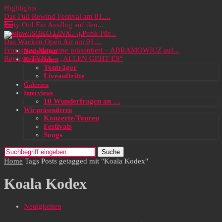
Highlights
Das Full Rewind Festival am 01....
Party On! Ein Ausflug auf den...
Review: SOKO LiNX – „Punk Für...
Das Wacken Open Air am 01....
Frontstage Magazine präsentiert – ABRAMOWICZ auf...
Neuigkeiten
Review: TYNA – „ALLEN GEHT ES“
Rezensionen
Tonträger
Liveauftritte
Galerien
Interviews
10 Wunderfragen an …
Wir präsentieren
Konzerte/Touren
Festivals
Songs
Suche
Home
Tags
Posts getagged mit "Koala Kodex"
Koala Kodex
Neuigkeiten