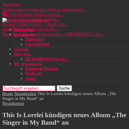
Highlights
Wolfmother bringen das Zakk in Düsseldorf...
Das Full Rewind Festival am 01....
Party On! Ein Ausflug auf den...
Review: SOKO LiNX – „Punk Für...
Das Wacken Open Air am 01....
Neuigkeiten
Frontstage Magazine präsentiert – ABRAMOWICZ auf...
Rezensionen
Tonträger
Liveauftritte
Galerien
Interviews
10 Wunderfragen an …
Wir präsentieren
Konzerte/Touren
Festivals
Songs
Suche
Home
Neuigkeiten
This Is Lorelei kündigen neues Album „The
Singer in My Band“ an
Neuigkeiten
This Is Lorelei kündigen neues Album „The
Singer in My Band“ an